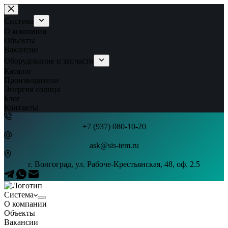
Перейти
к
Система
сути
О компании
Объекты
Вакансии
Оборудование и запчасти
Каталог
Производители
Энергия солнца
Блог
Контакты
+7 (937) 080-10-20
ask@sis-tem.ru
г. Волгоград, ул. Рабоче-Крестьянская, 48, оф. 2.5
Система
О компании
Объекты
Вакансии