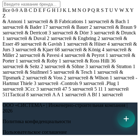
Все
0-9
A
B
C
D
E
F
G
H
I
J
K
L
M
N
O
P
Q
R
S
T
U
V
W
X
Y
Z
& Annoni
1 запчастей
& B Fabrications
1 запчастей
& Bach
1
запчастей
& Bader
17 запчастей
& Bauer
2 запчастей
& Braun
9
запчастей
& Derricott
3 запчастей
& Dörr
3 запчастей
& Drunck
1 запчастей
& Duval
2 запчастей
& Engbring
2 запчастей
&
Esser
49 запчастей
& Gavish
1 запчастей
& Hüser
4 запчастей
&
Jurs
3 запчастей
& Kjaer
68 запчастей
& König
4 запчастей
&
Miller
2 запчастей
& Pavesi
4 запчастей
& Peyrot
1 запчастей
&
Porter
1 запчастей
& Roby
1 запчастей
& Ross Hilli
36
запчастей
& Seitz
2 запчастей
& Söhne
3 запчастей
& Stratton
1
запчастей
& Stuifmeel
5 запчастей
& Tesch
1 запчастей
&
Tipsmark
2 запчастей
& Voss
2 запчастей
& Wilson
1 запчастей
-
Hartmut Thiele
3 запчастей
-Controls
9 запчастей
.Plug
1
запчастей
3Ccc
3 запчастей
47
5 запчастей
5 11
1 запчастей
511Tactical
8 запчастей
A A
1 запчастей
A Bf
1 запчастей
ООО «СИСТЕМА» | Инженерно-строительная компания |
2026
Политика конфиденциальности
Пользовательское соглашение