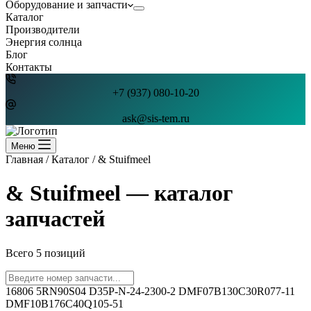
Оборудование и запчасти
Каталог
Производители
Энергия солнца
Блог
Контакты
+7 (937) 080-10-20
ask@sis-tem.ru
Меню
Главная
/
Каталог
/
& Stuifmeel
& Stuifmeel — каталог
запчастей
Всего 5 позиций
16806
5RN90S04
D35P-N-24-2300-2
DMF07B130C30R077-11
DMF10B176C40Q105-51