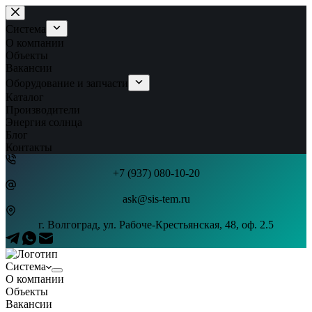
Перейти
к
Система
сути
О компании
Объекты
Вакансии
Оборудование и запчасти
Каталог
Производители
Энергия солнца
Блог
Контакты
+7 (937) 080-10-20
ask@sis-tem.ru
г. Волгоград, ул. Рабоче-Крестьянская, 48, оф. 2.5
Система
О компании
Объекты
Вакансии