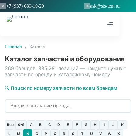
Перейти
+7 (937) 080-10-20
ask@sis-tem.ru
к
сути
Главная
/
Каталог
Каталог запчастей и оборудования
269 брендов, 885,281 позиций — найдите нужную
запчасть по бренду и каталожному номеру
🔍 Поиск по номеру запчасти по всем брендам
Все
0-9
A
B
C
D
E
F
G
H
I
J
K
L
M
N
O
P
Q
R
S
T
U
V
W
X