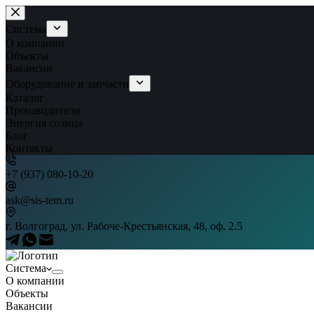
Перейти
к
Система
сути
О компании
Объекты
Вакансии
Оборудование и запчасти
Каталог
Производители
Энергия солнца
Блог
Контакты
+7 (937) 080-10-20
ask@sis-tem.ru
г. Волгоград, ул. Рабоче-Крестьянская, 48, оф. 2.5
Система
О компании
Объекты
Вакансии