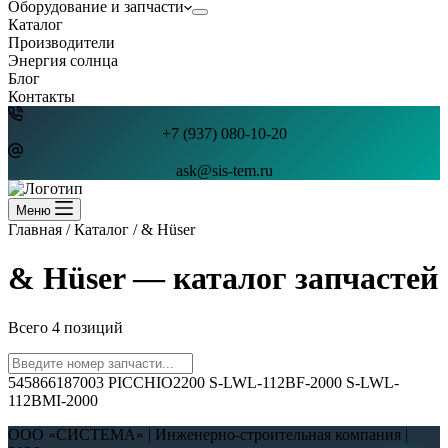
Оборудование и запчасти
Каталог
Производители
Энергия солнца
Блог
Контакты
+7 (937) 080-10-20
ask@sis-tem.ru
Меню
Главная
/
Каталог
/
& Hüser
& Hüser — каталог запчастей
Всего 4 позиций
545866187003
PICCHIO2200
S-LWL-112BF-2000
S-LWL-
112BMI-2000
ООО «СИСТЕМА» | Инженерно-строительная компания |