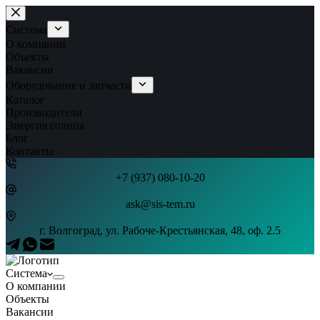
Перейти
к
Система
сути
О компании
Объекты
Вакансии
Оборудование и запчасти
Каталог
Производители
Энергия солнца
Блог
Контакты
+7 (937) 080-10-20
ask@sis-tem.ru
г. Волгоград, ул. Рабоче-Крестьянская, 48, оф. 2.5
Система
О компании
Объекты
Вакансии